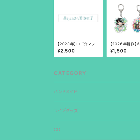
【2023年】ロゴ☆マフラ
【2026年新作】
ータオル
クリルキーホル
¥2,500
¥1,500
CATEGORY
ハンドメイド
ライブグッズ
CD