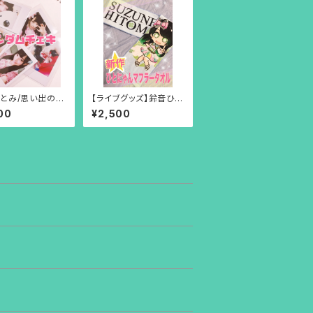
とみ/思い出のラ
【ライブグッズ】鈴音ひと
チェキ(サインな
み/ひとにゃんマフラー
00
¥2,500
タオル