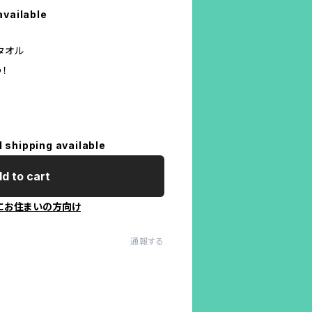
available
タオル
！
l shipping available
d to cart
にお住まいの方向け
通報する