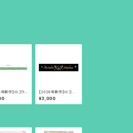
26年新作】ロゴラバ
【2026年新作】ロゴマフ
ド
ラータオル
00
¥3,000