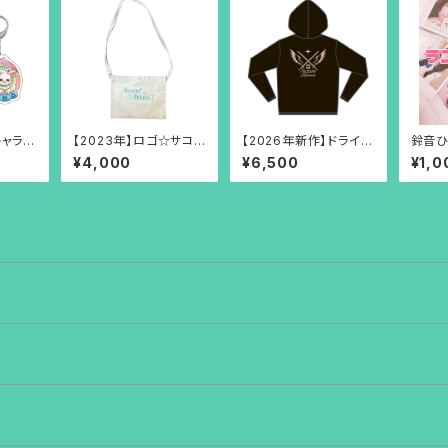
キャラア
【2023年】ロゴ☆サコッ
【2026年新作】ドライメ
鈴音ひ
ダー
シュ
ッシュパーカー
ンダム
¥4,000
¥6,500
¥1,0
し)